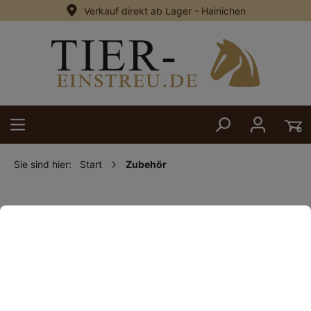
Verkauf direkt ab Lager - Hainichen
alt springen
Sie sind hier:
Start
Zubehör