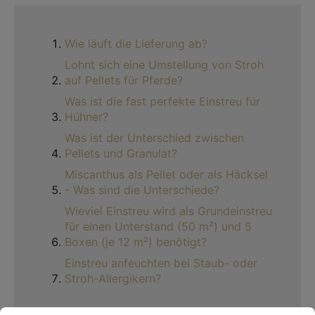
Wie läuft die Lieferung ab?
Lohnt sich eine Umstellung von Stroh
auf Pellets für Pferde?
Was ist die fast perfekte Einstreu für
Hühner?
Was ist der Unterschied zwischen
Pellets und Granulat?
Miscanthus als Pellet oder als Häcksel
- Was sind die Unterschiede?
Wieviel Einstreu wird als Grundeinstreu
für einen Unterstand (50 m²) und 5
Boxen (je 12 m²) benötigt?
Einstreu anfeuchten bei Staub- oder
Stroh-Allergikern?