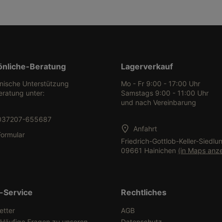
önliche-Beratung
Lagerverkauf
onische Unterstützung
Mo - Fr 9:00 - 17:00 Uhr
eratung unter:
Samstags 9:00 - 11:00 Uhr
und nach Vereinbarung
037207-655687
Anfahrt
Formular
Friedrich-Gottlob-Keller-Siedlu
09661 Hainichen
(in Maps anz
-Service
Rechtliches
etter
AGB
 Häufige Fragen zu unseren
Datenschutz