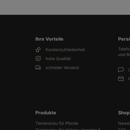
Ihre Vorteile
Pers
Telef
Kundenzufriedenheit
und B
hohe Qualität
schneller Versand
Produkte
Shop
Tiereinstreu für Pferde
Newsl
Tiereinstreu für Hühner, Hamster &
FAQ -