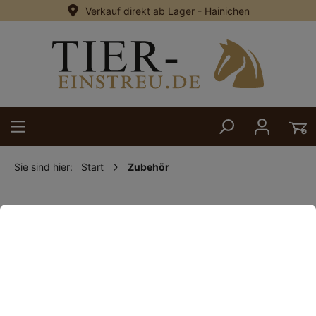
Verkauf direkt ab Lager - Hainichen
alt springen
Sie sind hier:
Start
Zubehör