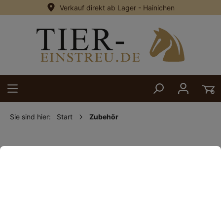
Verkauf direkt ab Lager - Hainichen
alt springen
Sie sind hier:
Start
Zubehör