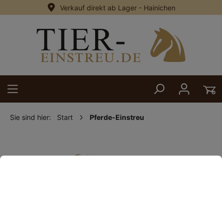
Verkauf direkt ab Lager - Hainichen
alt springen
Sie sind hier:
Start
Pferde-Einstreu