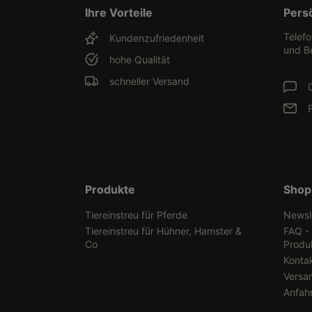
Ihre Vorteile
Pers
Telef
Kundenzufriedenheit
und B
hohe Qualität
schneller Versand
Produkte
Shop
Tiereinstreu für Pferde
Newsl
Tiereinstreu für Hühner, Hamster &
FAQ -
Co
Produ
Konta
Versa
Anfah