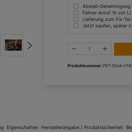
Abstell-Genehmigung
Fahrer-A
Liefe
Jetzt 
Produkt Anzahl: Gi
Produktnummer:
PET-Stroh-V19
ng
Eigenschaften
Herstellerangabe / Produktsicherheit
Be