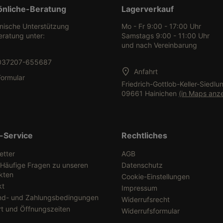
önliche-Beratung
Lagerverkauf
onische Unterstützung
Mo - Fr 9:00 - 17:00 Uhr
eratung unter:
Samstags 9:00 - 11:00 Uhr
und nach Vereinbarung
037207-655687
Anfahrt
Formular
Friedrich-Gottlob-Keller-Siedlu
09661 Hainichen
(in Maps anz
-Service
Rechtliches
etter
AGB
 Häufige Fragen zu unseren
Datenschutz
kten
Cookie-Einstellungen
kt
Impressum
nd- und Zahlungsbedingungen
Widerrufsrecht
rt und Öffnungszeiten
Widerrufsformular