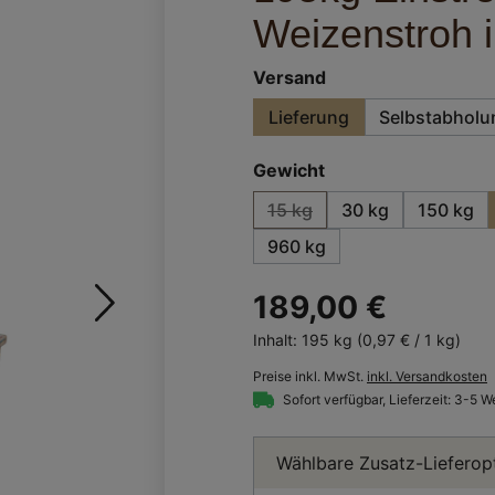
Weizenstroh i
auswählen
Versand
Lieferung
Selbstabholu
auswählen
Gewicht
15 kg
30 kg
150 kg
(Diese Option ist zurzeit nic
960 kg
189,00 €
Inhalt:
195 kg
(0,97 € / 1 kg)
Preise inkl. MwSt.
inkl. Versandkosten
Sofort verfügbar, Lieferzeit: 3-5 
Wählbare Zusatz-Lieferop