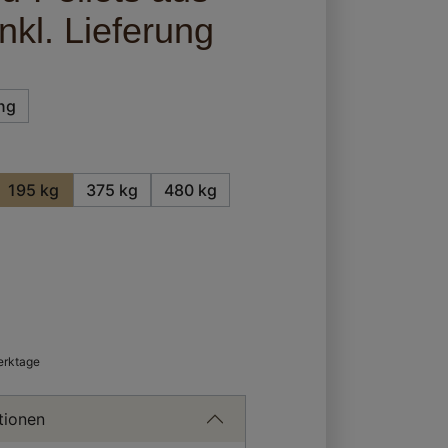
nkl. Lieferung
ng
195 kg
375 kg
480 kg
ht verfügbar.)
Werktage
tionen