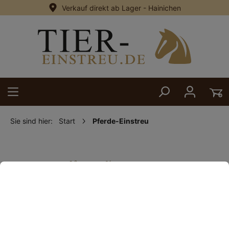
Verkauf direkt ab Lager - Hainichen
alt springen
Sie sind hier:
Start
Pferde-Einstreu