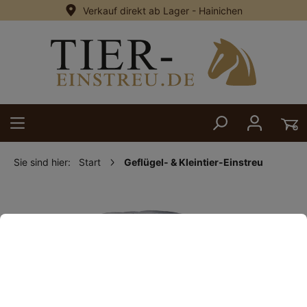
Verkauf direkt ab Lager - Hainichen
alt springen
Sie sind hier:
Start
Geflügel- & Kleintier-Einstreu