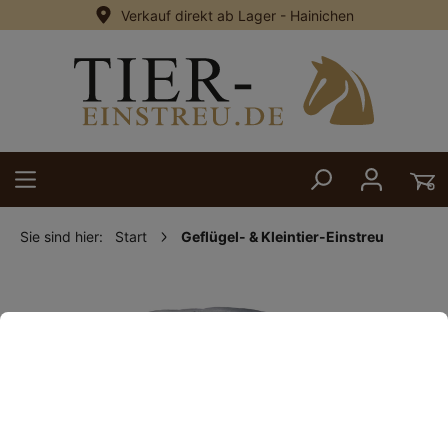
Verkauf direkt ab Lager - Hainichen
alt springen
Sie sind hier:
Start
Geflügel- & Kleintier-Einstreu