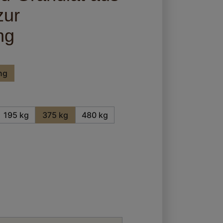
zur
ng
ng
195 kg
375 kg
480 kg
zurzeit nicht verfügbar.)