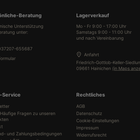
önliche-Beratung
Lagerverkauf
onische Unterstützung
Mo - Fr 9:00 - 17:00 Uhr
eratung unter:
Samstags 9:00 - 11:00 Uhr
und nach Vereinbarung
037207-655687
Anfahrt
Formular
Friedrich-Gottlob-Keller-Siedlu
09661 Hainichen
(in Maps anz
-Service
Rechtliches
etter
AGB
 Häufige Fragen zu unseren
Datenschutz
kten
Cookie-Einstellungen
kt
Impressum
nd- und Zahlungsbedingungen
Widerrufsrecht