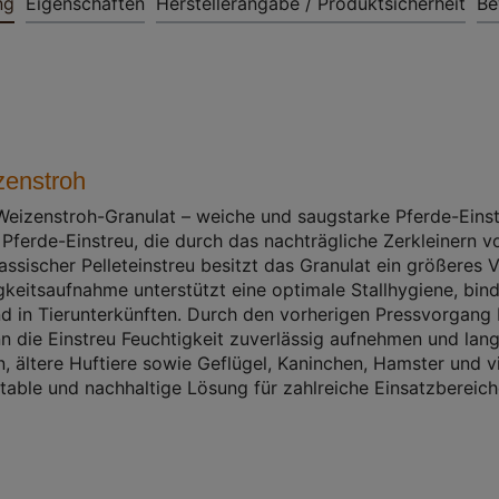
ng
Eigenschaften
Herstellerangabe / Produktsicherheit
Be
zenstroh
Weizenstroh-Granulat – weiche und saugstarke Pferde-Einst
Pferde-Einstreu, die durch das nachträgliche Zerkleinern v
assischer Pelleteinstreu besitzt das Granulat ein größeres 
keitsaufnahme unterstützt eine optimale Stallhygiene, bind
und in Tierunterkünften. Durch den vorherigen Pressvorgang 
n die Einstreu Feuchtigkeit zuverlässig aufnehmen und lang
n, ältere Huftiere sowie Geflügel, Kaninchen, Hamster und vie
rtable und nachhaltige Lösung für zahlreiche Einsatzbereich