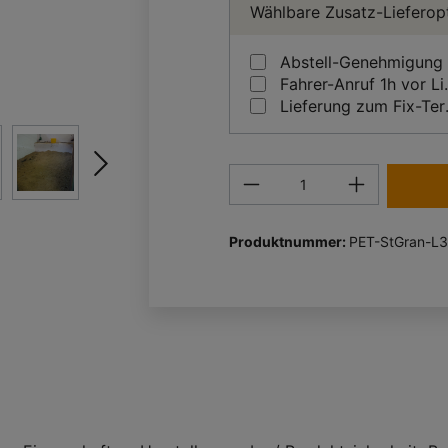
Wählbare Zusatz-Lieferop
Abstell-Genehmigung
Fahrer-A
Liefe
Produkt Anzahl: Gi
Produktnummer:
PET-StGran-L