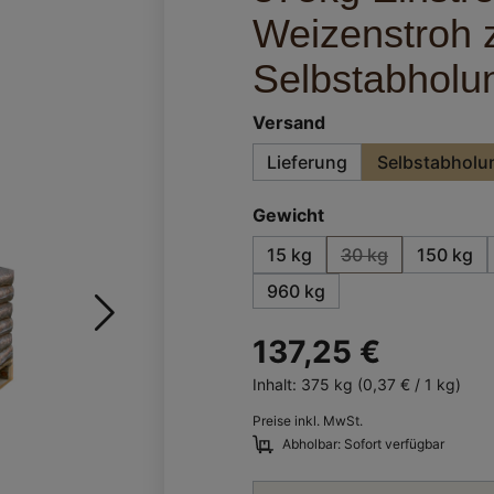
Weizenstroh 
Selbstabholu
auswählen
Versand
Lieferung
Selbstabholu
auswählen
Gewicht
15 kg
30 kg
150 kg
(Diese Option ist 
960 kg
137,25 €
Inhalt:
375 kg
(0,37 € / 1 kg)
Preise inkl. MwSt.
Abholbar: Sofort verfügbar