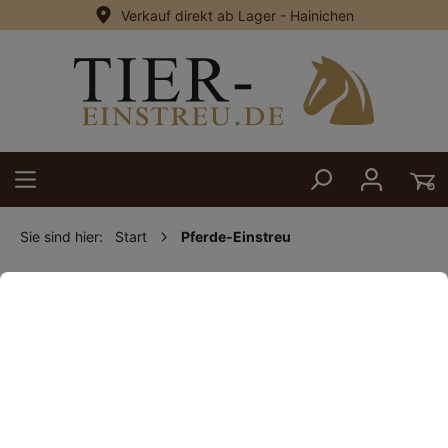
Verkauf direkt ab Lager - Hainichen
alt springen
Sie sind hier:
Start
Pferde-Einstreu