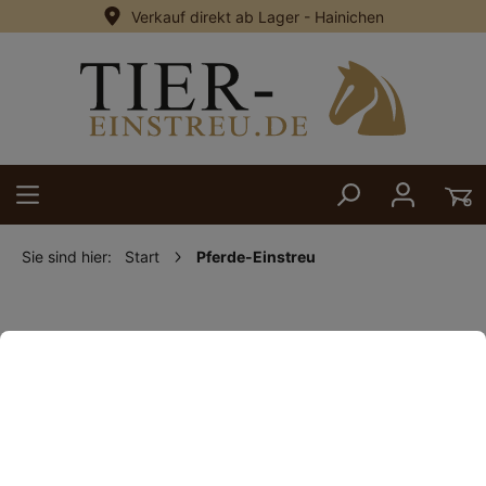
Verkauf direkt ab Lager - Hainichen
alt springen
Sie sind hier:
Start
Pferde-Einstreu