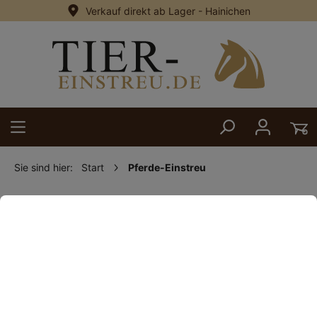
Verkauf direkt ab Lager - Hainichen
alt springen
Sie sind hier:
Start
Pferde-Einstreu