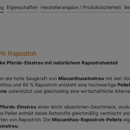
ng
Eigenschaften
Herstellerangabe / Produktsicherheit
Be
0% Rapsstroh
ke Pferde-Einstreu mit natürlichem Rapsstrohanteil
en die hohe Saugkraft von
Miscanthuseinstreu
mit den Vo
canthus und 60 % Rapsstroh entsteht eine hochwertige
Pelle
ene
unterstützt und gleichzeitig eine wirtschaftliche Alterna
Pferde-Einstreu
einen leicht säuerlichen Geschmack, wodur
s Pellet enthält beide Rohstoffe gleichmäßig vermischt un
ften von Rapsstroh. Die
Miscanthus-Rapsstroh-Pellets
eig
einstreu
.