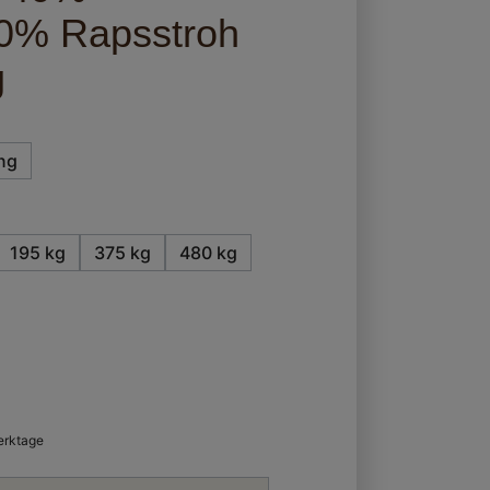
0% Rapsstroh
g
ng
195 kg
375 kg
480 kg
ht verfügbar.)
Werktage