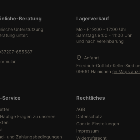
önliche-Beratung
Lagerverkauf
onische Unterstützung
Mo - Fr 9:00 - 17:00 Uhr
eratung unter:
Samstags 9:00 - 11:00 Uhr
und nach Vereinbarung
037207-655687
Anfahrt
Formular
Friedrich-Gottlob-Keller-Siedlu
09661 Hainichen
(in Maps anz
-Service
Rechtliches
etter
AGB
 Häufige Fragen zu unseren
Datenschutz
kten
Cookie-Einstellungen
kt
Impressum
nd- und Zahlungsbedingungen
Widerrufsrecht