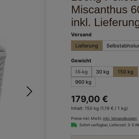
Miscanthus 6
inkl. Lieferun
auswählen
Versand
Lieferung
Selbstabholu
auswählen
Gewicht
15 kg
30 kg
150 kg
(Diese Option ist zurzeit nic
960 kg
179,00 €
Inhalt:
150 kg
(1,19 € / 1 kg)
Preise inkl. MwSt.
inkl. Versandkosten
Sofort verfügbar, Lieferzeit: 3-5 