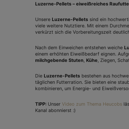
Luzerne-Pellets – eiweißreiches Raufutte
Unsere
Luzerne-Pellets
sind ein hochwer
viele weitere Nutztiere. Mit einem Durchm
verkürzt sich die Vorbereitungszeit deutlic
Nach dem Einweichen entstehen weiche
L
einem erhöhten Eiweißbedarf eignen. Aufgr
milchgebende Stuten
,
Kühe
, Ziegen, Sch
Die
Luzerne-Pellets
bestehen aus hochwert
täglichen Futterration. Sie bieten eine st
kombinieren, um Energie- und Eiweißversor
TIPP:
Unser
Video zum Thema Heucobs
läs
Kanal abonnierst :)