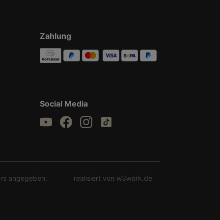
Zahlung
Social Media
rs angegeben.
realisiert von w3work.de