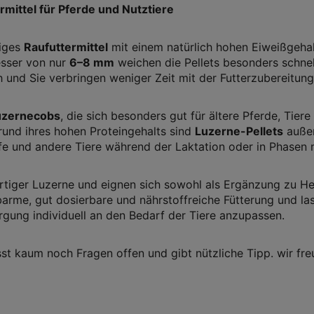
rmittel für Pferde und Nutztiere
tiges
Raufuttermittel
mit einem natürlich hohen Eiweißgehal
esser von nur
6–8 mm
weichen die Pellets besonders schnel
h und Sie verbringen weniger Zeit mit der Futterzubereitung
uzernecobs
, die sich besonders gut für ältere Pferde, Tie
und ihres hohen Proteingehalts sind
Luzerne-Pellets
außer
afe und andere Tiere während der Laktation oder in Phasen 
iger Luzerne und eignen sich sowohl als Ergänzung zu Heu
aubarme, gut dosierbare und nährstoffreiche Fütterung und l
gung individuell an den Bedarf der Tiere anzupassen.
st kaum noch Fragen offen und gibt nützliche Tipp. wir f