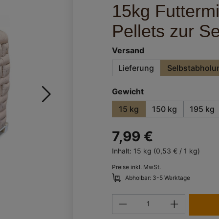
15kg Futtermi
Pellets zur S
auswählen
Versand
Lieferung
Selbstabholu
auswählen
Gewicht
15 kg
150 kg
195 kg
7,99 €
Inhalt:
15 kg
(0,53 € / 1 kg)
Preise inkl. MwSt.
Abholbar: 3-5 Werktage
Produkt Anzahl: Gi