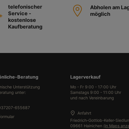
telefonischer
Abholen am La
Service -
möglich
kostenlose
Kaufberatung
önliche-Beratung
Lagerverkauf
onische Unterstützung
Mo - Fr 9:00 - 17:00 Uhr
eratung unter:
Samstags 9:00 - 11:00 Uhr
und nach Vereinbarung
037207-655687
Anfahrt
Formular
Friedrich-Gottlob-Keller-Siedlu
09661 Hainichen
(in Maps anz