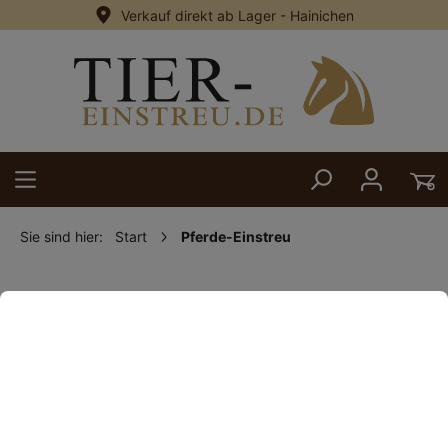
Verkauf direkt ab Lager - Hainichen
alt springen
Sie sind hier:
Start
Pferde-Einstreu