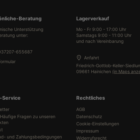
önliche-Beratung
Lagerverkauf
onische Unterstützung
Mo - Fr 9:00 - 17:00 Uhr
eratung unter:
Samstags 9:00 - 11:00 Uhr
und nach Vereinbarung
037207-655687
Anfahrt
Formular
Friedrich-Gottlob-Keller-Siedlu
09661 Hainichen
(in Maps anz
-Service
Rechtliches
etter
AGB
 Häufige Fragen zu unseren
Datenschutz
kten
Cookie-Einstellungen
kt
Impressum
nd- und Zahlungsbedingungen
Widerrufsrecht