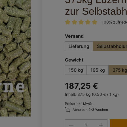
zur Selbstab
100% zufrie
Durchschnittliche Bewertung
auswählen
Versand
Lieferung
Selbstabholu
auswählen
Gewicht
150 kg
195 kg
375 k
187,25 €
Inhalt:
375 kg
(0,50 € / 1 kg)
Preise inkl. MwSt.
Abholbar: 2-3 Wochen
Produkt Anzahl: Gi