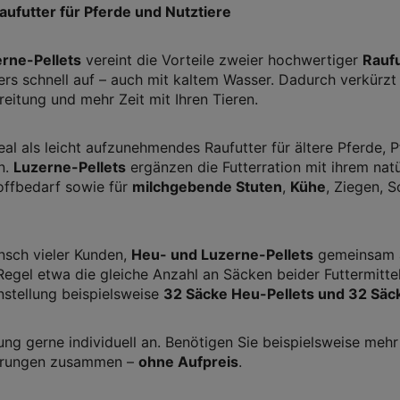
ufutter für Pferde und Nutztiere
rne-Pellets
vereint die Vorteile zweier hochwertiger
Raufu
s schnell auf – auch mit kaltem Wasser. Dadurch verkürzt s
reitung und mehr Zeit mit Ihren Tieren.
eal als leicht aufzunehmendes Raufutter für ältere Pferde, 
n.
Luzerne-Pellets
ergänzen die Futterration mit ihrem nat
offbedarf sowie für
milchgebende Stuten
,
Kühe
, Ziegen, 
nsch vieler Kunden,
Heu- und Luzerne-Pellets
gemeinsam au
Regel etwa die gleiche Anzahl an Säcken beider Futtermittel
tellung beispielsweise
32 Säcke Heu-Pellets und 32 Säc
g gerne individuell an. Benötigen Sie beispielsweise mehr 
rderungen zusammen –
ohne Aufpreis
.