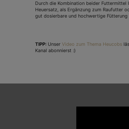
Durch die Kombination beider Futtermittel l
Heuersatz, als Ergänzung zum Raufutter od
gut dosierbare und hochwertige Fütterung f
TIPP:
Unser
Video zum Thema Heucobs
läs
Kanal abonnierst :)