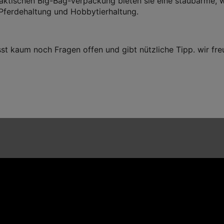
praktischen Big-Bag-Verpackung bieten sie eine staubarme, 
, Pferdehaltung und Hobbytierhaltung.
st kaum noch Fragen offen und gibt nützliche Tipp. wir f