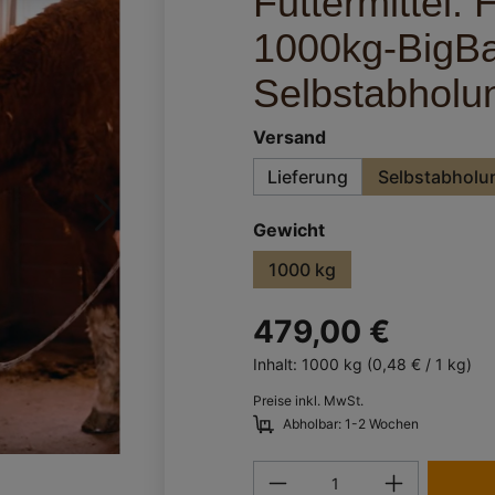
Futtermittel: 
1000kg-BigBa
Selbstabholu
auswählen
Versand
Lieferung
Selbstabholu
auswählen
Gewicht
1000 kg
479,00 €
Inhalt:
1000 kg
(0,48 € / 1 kg)
Preise inkl. MwSt.
Abholbar: 1-2 Wochen
Produkt Anzahl: Gi