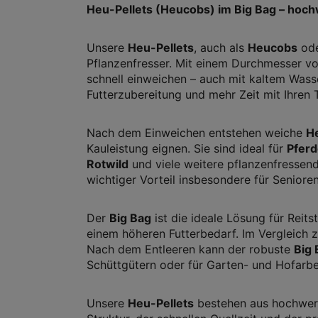
Heu-Pellets (Heucobs) im Big Bag – hochw
Unsere
Heu-Pellets
, auch als
Heucobs
od
Pflanzenfresser. Mit einem Durchmesser v
schnell einweichen – auch mit kaltem Wasse
Futterzubereitung und mehr Zeit mit Ihren T
Nach dem Einweichen entstehen weiche
H
Kauleistung eignen. Sie sind ideal für
Pfer
Rotwild
und viele weitere pflanzenfressend
wichtiger Vorteil insbesondere für Seniore
Der
Big Bag
ist die ideale Lösung für Reitst
einem höheren Futterbedarf. Im Vergleich 
Nach dem Entleeren kann der robuste
Big 
Schüttgütern oder für Garten- und Hofarbe
Unsere
Heu-Pellets
bestehen aus hochwerti