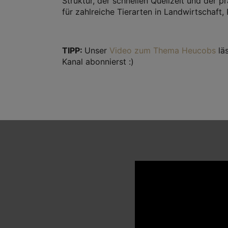
Struktur, der schnellen Quellzeit und der 
für zahlreiche Tierarten in Landwirtschaft
TIPP:
Unser
Video zum Thema Heucobs
läs
Kanal abonnierst :)