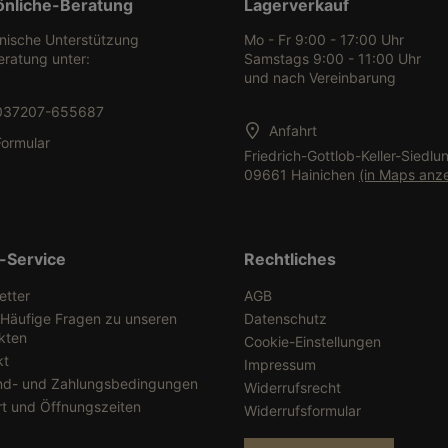
önliche-Beratung
Lagerverkauf
onische Unterstützung
Mo - Fr 9:00 - 17:00 Uhr
eratung unter:
Samstags 9:00 - 11:00 Uhr
und nach Vereinbarung
037207-655687
Anfahrt
Formular
Friedrich-Gottlob-Keller-Siedlu
09661 Hainichen
(in Maps anz
-Service
Rechtliches
etter
AGB
 Häufige Fragen zu unseren
Datenschutz
kten
Cookie-Einstellungen
kt
Impressum
nd- und Zahlungsbedingungen
Widerrufsrecht
rt und Öffnungszeiten
Widerrufsformular