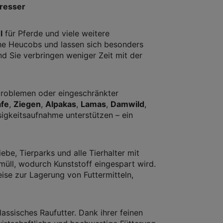
fresser
l
für Pferde und viele weitere
iche Heucobs und lassen sich besonders
nd Sie verbringen weniger Zeit mit der
hnproblemen oder eingeschränkter
fe
,
Ziegen
,
Alpakas
,
Lamas
,
Damwild
,
sigkeitsaufnahme unterstützen – ein
iebe, Tierparks und alle Tierhalter mit
müll, wodurch Kunststoff eingespart wird.
ise zur Lagerung von Futtermitteln,
ssisches Raufutter. Dank ihrer feinen