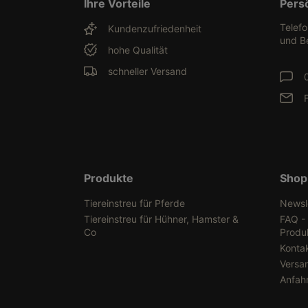
Ihre Vorteile
Pers
Telef
Kundenzufriedenheit
und B
hohe Qualität
schneller Versand
Produkte
Shop
Tiereinstreu für Pferde
Newsl
Tiereinstreu für Hühner, Hamster &
FAQ -
Co
Produ
Konta
Versa
Anfah