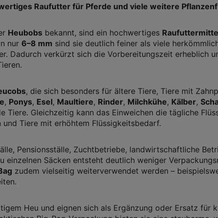
ertiges Raufutter für Pferde und viele weitere Pflanzen
er
Heubobs
bekannt, sind ein hochwertiges
Raufuttermitte
on nur
6–8 mm
sind sie deutlich feiner als viele herkömml
r. Dadurch verkürzt sich die Vorbereitungszeit erheblich u
ieren.
eucobs
, die sich besonders für ältere Tiere, Tiere mit Za
de
,
Ponys
,
Esel
,
Maultiere
,
Rinder
,
Milchkühe
,
Kälber
,
Scha
e Tiere. Gleichzeitig kann das Einweichen die tägliche Flüs
n und Tiere mit erhöhtem Flüssigkeitsbedarf.
älle, Pensionsställe, Zuchtbetriebe, landwirtschaftliche Betr
zu einzelnen Säcken entsteht deutlich weniger Verpackungs
Bag
zudem vielseitig weiterverwendet werden – beispielswe
iten.
gem Heu und eignen sich als Ergänzung oder Ersatz für kla