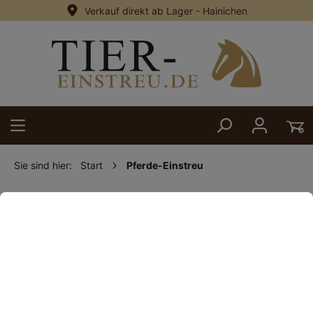
Verkauf direkt ab Lager - Hainichen
alt springen
Sie sind hier:
Start
Pferde-Einstreu