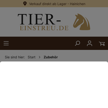
Verkauf direkt ab Lager - Hainichen
alt springen
Sie sind hier:
Start
Zubehör