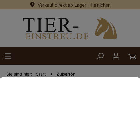
Verkauf direkt ab Lager - Hainichen
alt springen
Sie sind hier:
Start
Zubehör