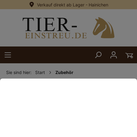
Verkauf direkt ab Lager - Hainichen
alt springen
Sie sind hier:
Start
Zubehör