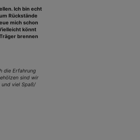
llen. Ich bin echt
 kaum Rückstände
reue mich schon
ielleicht könnt
n Träger brennen
h die Erfahrung
ehölzen sind wir
d und viel Spaß/