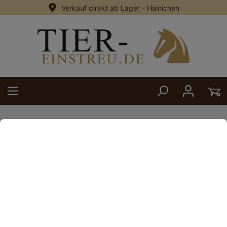
Verkauf direkt ab Lager - Hainichen
alt springen
Zurück
18. April 2024
Bilder sagen mehr als 1000 Worte
...