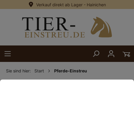
Verkauf direkt ab Lager - Hainichen
alt springen
Sie sind hier:
Start
Pferde-Einstreu